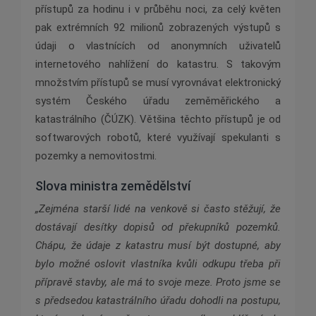
přístupů za hodinu i v průběhu noci, za celý květen
pak extrémních 92 milionů zobrazených výstupů s
údaji o vlastnících od anonymních uživatelů
internetového nahlížení do katastru. S takovým
množstvím přístupů se musí vyrovnávat elektronický
systém Českého úřadu zeměměřického a
katastrálního (ČÚZK). Většina těchto přístupů je od
softwarových robotů, které využívají spekulanti s
pozemky a nemovitostmi.
Slova ministra zemědělství
„Zejména starší lidé na venkově si často stěžují, že
dostávají desítky dopisů od překupníků pozemků.
Chápu, že údaje z katastru musí být dostupné, aby
bylo možné oslovit vlastníka kvůli odkupu třeba při
přípravě stavby, ale má to svoje meze. Proto jsme se
s předsedou katastrálního úřadu dohodli na postupu,