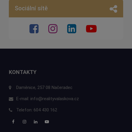
Sociální sítě
KONTAKTY
Daměnice, 257 08 Načeradec
E-mail:
info@realityvalaskova.cz
Telefon:
604 430 162