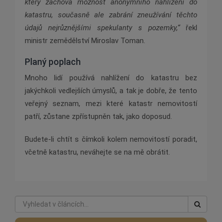
který zachová možnost anonymního nahlížení do
katastru, současně ale zabrání zneužívání těchto
údajů nejrůznějšími spekulanty s pozemky,“
řekl
ministr zemědělství Miroslav Toman.
Planý poplach
Mnoho lidí používá nahlížení do katastru bez
jakýchkoli vedlejších úmyslů, a tak je dobře, že tento
veřejný seznam, mezi které katastr nemovitostí
patří, zůstane zpřístupněn tak, jako doposud.
Budete-li chtít s čímkoli kolem nemovitostí poradit,
včetně katastru, neváhejte se na mě obrátit.