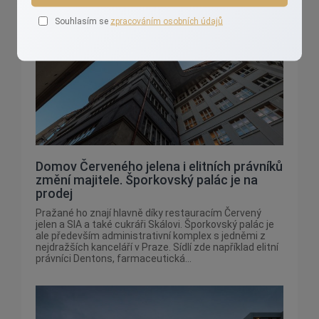
Souhlasím se
zpracováním osobních údajů
Domov Červeného jelena i elitních právníků
změní majitele. Šporkovský palác je na
prodej
Pražané ho znají hlavně díky restauracím Červený
jelen a SIA a také cukráři Skálovi. Šporkovský palác je
ale především administrativní komplex s jedněmi z
nejdražších kanceláří v Praze. Sídlí zde například elitní
právníci Dentons, farmaceutická...