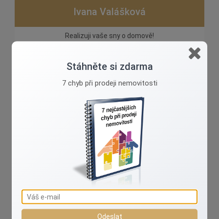
Ivana Valášková
Realizuji vaše sny o domově!
Stáhněte si zdarma
7 chyb při prodeji nemovitosti
info@realityvalaskova.cz
604 430 162
Reality aktuálně
Odeslat