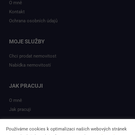
O mně
Kontakt
Ochrana osobních údajů
MOJE SLUŽBY
Chci prodat nemovitost
Nabídka nemovitostí
JAK PRACUJI
O mně
Jak pracuji
Používáme cookies k optimalizaci našich webových stránek