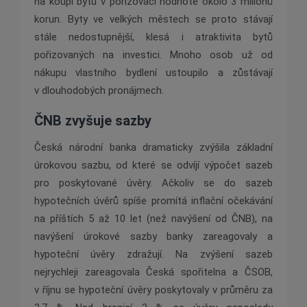
na koupi bytu v pořizovací hodnotě okolo 3 miliónů
korun. Byty ve velkých městech se proto stávají
stále nedostupnější, klesá i atraktivita bytů
pořizovaných na investici. Mnoho osob už od
nákupu vlastního bydlení ustoupilo a zůstávají
v dlouhodobých pronájmech.
ČNB zvyšuje sazby
Česká národní banka dramaticky zvýšila základní
úrokovou sazbu, od které se odvíjí výpočet sazeb
pro poskytované úvěry. Ačkoliv se do sazeb
hypotečních úvěrů spíše promítá inflační očekávání
na příštích 5 až 10 let (než navýšení od ČNB), na
navýšení úrokové sazby banky zareagovaly a
hypoteční úvěry zdražují. Na zvýšení sazeb
nejrychleji zareagovala Česká spořitelna a ČSOB,
v říjnu se hypoteční úvěry poskytovaly v průměru za