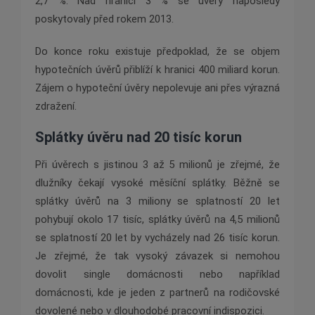
2,7 %. Nad hranicí 3 % se úvěry naposledy
poskytovaly před rokem 2013.
Do konce roku existuje předpoklad, že se objem
hypotečních úvěrů přiblíží k hranici 400 miliard korun.
Zájem o hypoteční úvěry nepolevuje ani přes výrazná
zdražení.
Splátky úvěru nad 20 tisíc korun
Při úvěrech s jistinou 3 až 5 milionů je zřejmé, že
dlužníky čekají vysoké měsíční splátky. Běžně se
splátky úvěrů na 3 miliony se splatností 20 let
pohybují okolo 17 tisíc, splátky úvěrů na 4,5 milionů
se splatností 20 let by vycházely nad 26 tisíc korun.
Je zřejmé, že tak vysoký závazek si nemohou
dovolit single domácnosti nebo například
domácnosti, kde je jeden z partnerů na rodičovské
dovolené nebo v dlouhodobé pracovní indispozici.