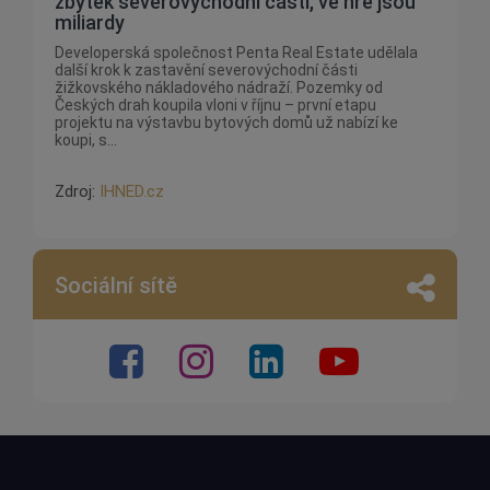
zbytek severovýchodní části, ve hře jsou
miliardy
Developerská společnost Penta Real Estate udělala
další krok k zastavění severovýchodní části
žižkovského nákladového nádraží. Pozemky od
Českých drah koupila vloni v říjnu – první etapu
projektu na výstavbu bytových domů už nabízí ke
koupi, s...
Zdroj:
IHNED.cz
Sociální sítě