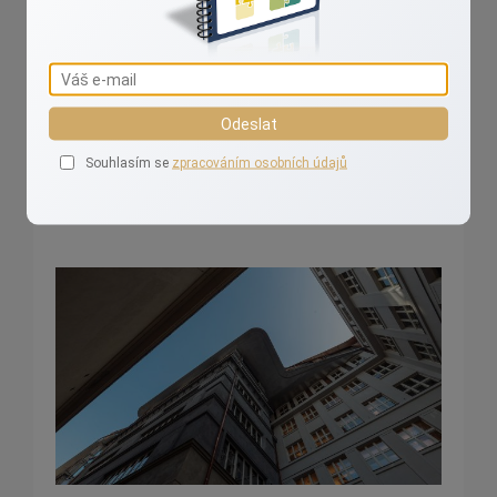
info@realityvalaskova.cz
604 430 162
Odeslat
Souhlasím se
zpracováním osobních údajů
Reality aktuálně