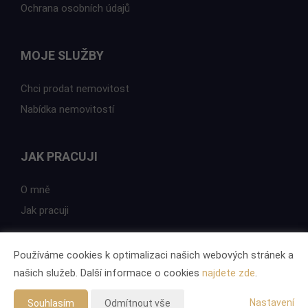
Ochrana osobních údajů
MOJE SLUŽBY
Chci prodat nemovitost
Nabídka nemovitostí
JAK PRACUJI
O mně
Jak pracuji
Používáme cookies k optimalizaci našich webových stránek a
našich služeb. Další informace o cookies
najdete zde
.
Vytvořeno v systému
CHYTRÝ WEB MAKLÉŘE
Tomawell s.r.o. © 2026
Nastavení
Souhlasím
Odmítnout vše