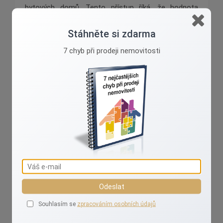
bytových domů. Tento přístup říká, že hodnota
nemovitosti se určuje tak, že se vezme tzv. čistý
Stáhněte si zdarma
provozní příjem nemovitosti a vydělí se maximální
sazbou. Je samozřejmě velmi důležité počítat se
7 chyb při prodeji nemovitosti
správnými čísly a že tyto výpočty by měl nejlépe
provádět odborník, který dobře zná místní trh s
nemovitostmi.
Ivana Valášková
Odeslat
Realizuji vaše sny o domově!
Souhlasím se
zpracováním osobních údajů