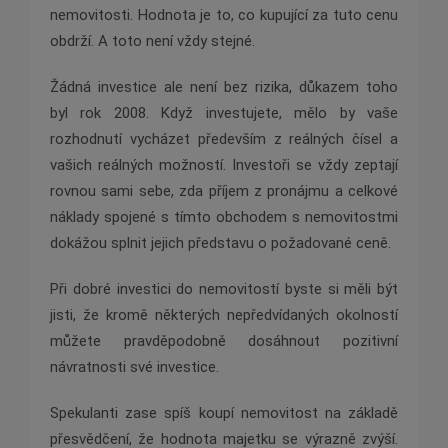
nemovitosti. Hodnota je to, co kupující za tuto cenu
obdrží. A toto není vždy stejné.
Žádná investice ale není bez rizika, důkazem toho
byl rok 2008. Když investujete, mělo by vaše
rozhodnutí vycházet především z reálných čísel a
vašich reálných možností. Investoři se vždy zeptají
rovnou sami sebe, zda příjem z pronájmu a celkové
náklady spojené s tímto obchodem s nemovitostmi
dokážou splnit jejich představu o požadované ceně.
Při dobré investici do nemovitostí byste si měli být
jisti, že kromě některých nepředvídaných okolností
můžete pravděpodobně dosáhnout pozitivní
návratnosti své investice.
Spekulanti zase spíš koupí nemovitost na základě
přesvědčení, že hodnota majetku se výrazně zvýší.