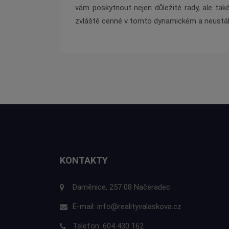
vám poskytnout nejen důležité rady, ale tak
zvláště cenné v tomto dynamickém a neustále
KONTAKTY
Daměnice, 257 08 Načeradec
E-mail:
info@realityvalaskova.cz
Telefon:
604 430 162