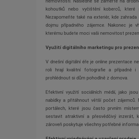
nemovitosti. Následně se zaměřte na drobn
kohoutků nebo vyčištění koberců, kter
Nezapomeňte také na exteriér, kde zahrada
dojmu případného zájemce. Nakonec je vh
kterému budete moci vaši nemovitost prezent
Využití digitálního marketingu pro prezen
V dnešní digitální éře je online prezentace ne
roli hrají kvalitní fotografie a případně 
prohlédnout si dům pohodlně z domova.
Efektivní využití sociálních médií, jako js
nabídky a přitáhnout větší počet zájemců.
portálech, které jsou často prvním místem
sestavit atraktivní a přesvědčivý inzerát,
zároveň poskytuje všechny potřebné informa
Efektivní vyjednávání a uzavření prodeje