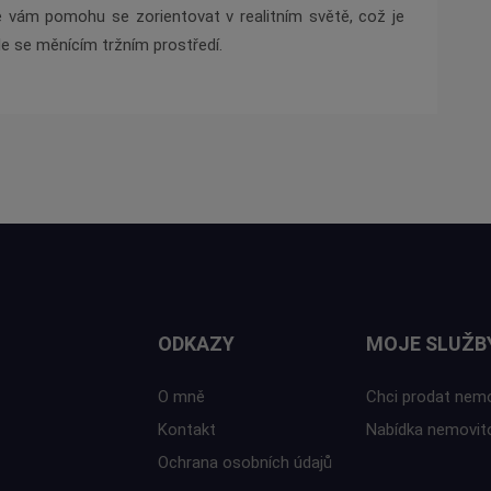
é vám pomohu se zorientovat v realitním světě, což je
 se měnícím tržním prostředí.
ODKAZY
MOJE SLUŽB
O mně
Chci prodat nem
Kontakt
Nabídka nemovit
Ochrana osobních údajů