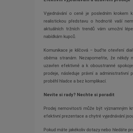
Vyjednávání o ceně je posledním krokem k 
realistickou představu o hodnotě vaší nem
aktuálních tržních trendů vám umožní lép
nabídkám kupců.
Komunikace je klíčová – buďte otevření dia
oběma stranám. Nezapomeňte, že někdy m
uzavřen efektivně a k oboustranné spokoj
prodeje, následuje právní a administrativní 
proběhl hladce a bez komplikací.
Nevíte si rady? Nechte si poradit
Prodej nemovitosti může být významným kro
efektivní prezentace a chytré vyjednávání jsou
Pokud máte jakékoliv dotazy nebo hledáte pr