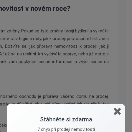
movitost v novém roce?
tní změny. Pokud se tyto změny týkají bydlení a vy máte
ete strategie a rady, jak k prodeji přistoupit efektivně a
. Dozvíte se, jak připravit nemovitost k prodeji, jak ji
Ať už se na realitní trh vydáváte poprvé, nebo již máte s
lánek vám poskytne cenné informace a zvýší šance na
ýnosného obchodu je příprava vašeho domu na prodej.
proto je důležité, aby váš dům vynikal jak vizuálně, tak
Stáhněte si zdarma
dekorací, které mohou odvádět pozornost od samotné
7 chyb při prodeji nemovitosti