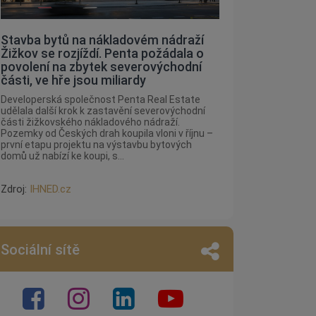
Stavba bytů na nákladovém nádraží
Žižkov se rozjíždí. Penta požádala o
povolení na zbytek severovýchodní
části, ve hře jsou miliardy
Developerská společnost Penta Real Estate
udělala další krok k zastavění severovýchodní
části žižkovského nákladového nádraží.
Pozemky od Českých drah koupila vloni v říjnu –
první etapu projektu na výstavbu bytových
domů už nabízí ke koupi, s...
Zdroj:
IHNED.cz
Sociální sítě