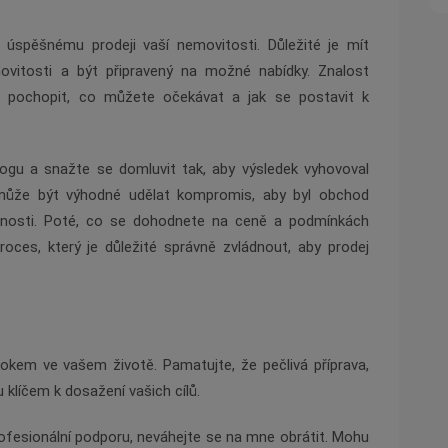
úspěšnému prodeji vaší nemovitosti. Důležité je mít
ovitosti a být připravený na možné nabídky. Znalost
e pochopit, co můžete očekávat a jak se postavit k
logu a snažte se domluvit tak, aby výsledek vyhovoval
ůže být výhodné udělat kompromis, aby byl obchod
enosti. Poté, co se dohodnete na ceně a podmínkách
proces, který je důležité správně zvládnout, aby prodej
kem ve vašem životě. Pamatujte, že pečlivá příprava,
 klíčem k dosažení vašich cílů.
ofesionální podporu, neváhejte se na mne obrátit. Mohu