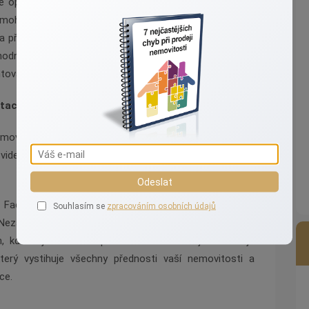
é opravy, jako je výměna poškozených žárovek, oprava
é mohou mít velký dopad na celkový vzhled domu.
 a příjezdová cesta mohou významně přispět k prvnímu
odné investovat do profesionálního fotografa, díky
ovat v tom nejlepším světle.
taci vaší nemovitosti
movitosti stejně důležitá, jako její fyzický stav. Zásadní
i videoprohlídky, které umožňují potenciálním kupcům
Odeslat
ou Facebook a Instagram, může zvýšit viditelnost vaší
Souhlasím se
zpracováním osobních údajů
 Nezapomínejte také na možnost inzerce na realitních
, kde zájemci o koupi nemovitosti hledají. Klíčem je
 který vystihuje všechny přednosti vaší nemovitosti a
ce.