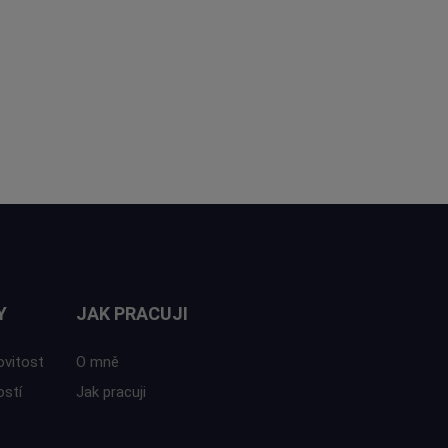
Y
JAK PRACUJI
ovitost
O mně
ostí
Jak pracuji