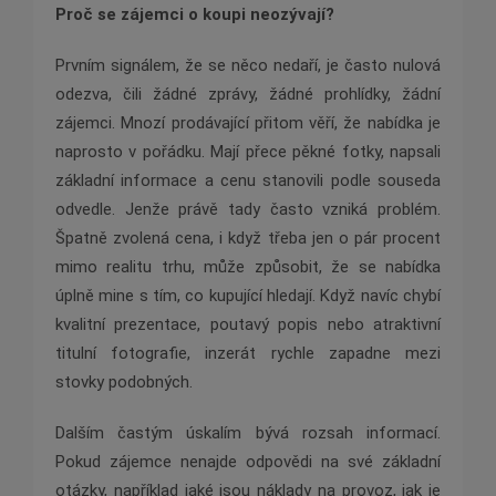
Proč se zájemci o koupi neozývají?
Prvním signálem, že se něco nedaří, je často nulová
odezva, čili žádné zprávy, žádné prohlídky, žádní
zájemci. Mnozí prodávající přitom věří, že nabídka je
naprosto v pořádku. Mají přece pěkné fotky, napsali
základní informace a cenu stanovili podle souseda
odvedle. Jenže právě tady často vzniká problém.
Špatně zvolená cena, i když třeba jen o pár procent
mimo realitu trhu, může způsobit, že se nabídka
úplně mine s tím, co kupující hledají. Když navíc chybí
kvalitní prezentace, poutavý popis nebo atraktivní
titulní fotografie, inzerát rychle zapadne mezi
stovky podobných.
Dalším častým úskalím bývá rozsah informací.
Pokud zájemce nenajde odpovědi na své základní
otázky, například jaké jsou náklady na provoz, jak je