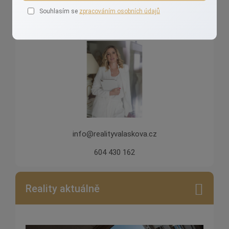
Ivana Valášková
Souhlasím se
zpracováním osobních údajů
Realizuji vaše sny o domově!
info@realityvalaskova.cz
604 430 162
Reality aktuálně