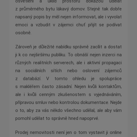
osvětlení a úklid prostoru dokážou udělat
z průměrného bytu lákavý domov. Stejně tak dobře
napsaný popis by měl nejen informovat, ale i vyvolat
emoci a vzbudit v zájemci chuť přijít se podívat
osobně.
Zároveň je důležité nabídku správně zacílit a dostat
ji k co nejširšímu publiku. To obnáší nejen inzerci na
různých realitních serverech, ale i aktivní propagaci
na sociálních sítích nebo oslovení zájemců
z databází. V tomto ohledu je spolupráce
s makléřem často zásadní. Nejen kvůli kontaktům,
ale i kvůli cenným zkušenostem s vyjednáváním,
přípravou smluv nebo kontrolou dokumentace. Nejde
o to, aby za vás někdo všechno udělal, ale aby vám
pomohl udělat to správně hned napoprvé.
Prodej nemovitosti není jen o tom vystavit ji online