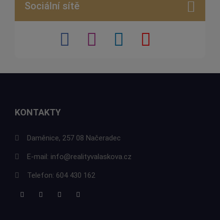
Sociální sítě
KONTAKTY
Daměnice, 257 08 Načeradec
E-mail:
info@realityvalaskova.cz
Telefon:
604 430 162