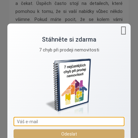
a čekat. Úspěch často stojí na detailech, které
pomohou k tomu, že si vaší nabídky vůbec někdo
všimne. Pokud máte pocit, že se kolem vámi
nabízené nemovitosti nic neděje, možná je čas
podívat se na ni novýma očima, ideálně s pomocí
Stáhněte si zdarma
někoho, kdo se v realitním světě denně pohybuje.
7 chyb při prodeji nemovitosti
Pokud si nejste jistí, kde se může skrývat slabé
místo vaší nabídky, neváhejte se na mě obrátit
prostřednictvím kontaktů uvedených na tomto
webu. Společně najdeme cestu, jak vaši nabídku
zviditelnit a posunout vás blíž k úspěšnému prodeji.
Odeslat