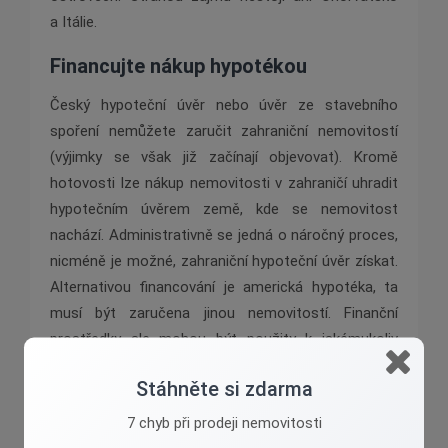
a Itálie.
Financujte nákup hypotékou
Český hypoteční úvěr nebo úvěr ze stavebního
spoření nemůžete zaručit zahraniční nemovitostí
(výjimky se však již začínají objevovat). Kromě
hotovosti lze nákup nemovitosti v zahraničí uhradit
hypotečním úvěrem země, kde se nemovitost
nachází. Administrativně se jedná o náročný proces,
nicméně je možné, zahraniční hypoteční úvěr získat.
Alternativou financování je americká hypotéka, ta
musí být zaručena jinou nemovitostí. Finanční
prostředky ale mohou být použity k jakémukoliv
účelu.
Stáhněte si zdarma
7 chyb při prodeji nemovitosti