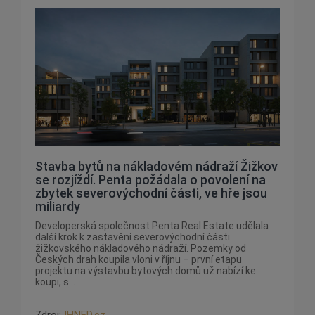
Stavba bytů na nákladovém nádraží Žižkov
se rozjíždí. Penta požádala o povolení na
zbytek severovýchodní části, ve hře jsou
miliardy
Developerská společnost Penta Real Estate udělala
další krok k zastavění severovýchodní části
žižkovského nákladového nádraží. Pozemky od
Českých drah koupila vloni v říjnu – první etapu
projektu na výstavbu bytových domů už nabízí ke
koupi, s...
Zdroj:
IHNED.cz