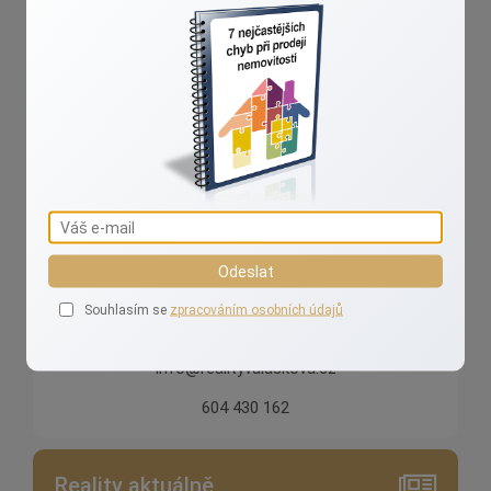
Ivana Valášková
Realizuji vaše sny o domově!
Odeslat
Souhlasím se
zpracováním osobních údajů
info@realityvalaskova.cz
604 430 162
Reality aktuálně