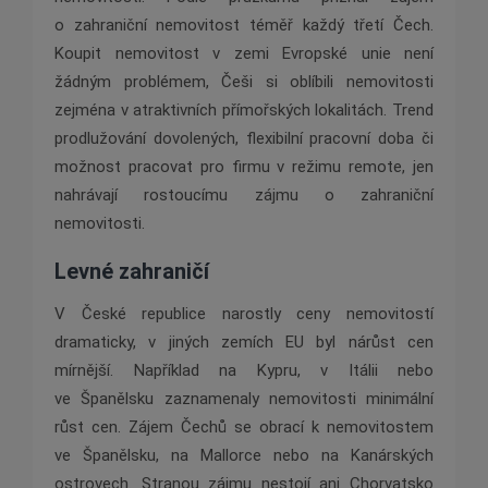
o zahraniční nemovitost téměř každý třetí Čech.
Koupit nemovitost v zemi Evropské unie není
žádným problémem, Češi si oblíbili nemovitosti
zejména v atraktivních přímořských lokalitách. Trend
prodlužování dovolených, flexibilní pracovní doba či
možnost pracovat pro firmu v režimu remote, jen
nahrávají rostoucímu zájmu o zahraniční
nemovitosti.
Levné zahraničí
V České republice narostly ceny nemovitostí
dramaticky, v jiných zemích EU byl nárůst cen
mírnější. Například na Kypru, v Itálii nebo
ve Španělsku zaznamenaly nemovitosti minimální
růst cen. Zájem Čechů se obrací k nemovitostem
ve Španělsku, na Mallorce nebo na Kanárských
ostrovech. Stranou zájmu nestojí ani Chorvatsko