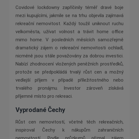
Covidové lockdowny zapříčinily téměř dravé boje
mezi kupujícími, jakmile se na trhu objevila zajímavá
rekreační nemovitost. Každý toužil uniknout ruchu
velkoměsta, užívat volnost a trávit home office
mimo home. V posledních měsících samozřejmě
dramatický zájem o rekreační nemovitosti ochladl,
nicméně jsou stále považovány za dobrou investici.
Nabízí zhodnocení vložených peněžních prostředků,
protože se předpokládá trvalý růst cen a možný
vedlejší příjem v případě příležitostného nebo
trvalého pronájmu. Investor zároveň získává
příjemné místo pro rekreaci.
Vyprodané Čechy
Růst cen nemovitostí, včetně těch rekreačních,
inspiroval Čechy k nákupům zahraničních
nemovitostí. Podle průzkumů přiznal zájem