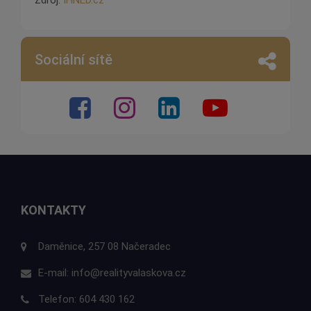
Sociální sítě
KONTAKTY
Daměnice, 257 08 Načeradec
E-mail:
info@realityvalaskova.cz
Telefon:
604 430 162