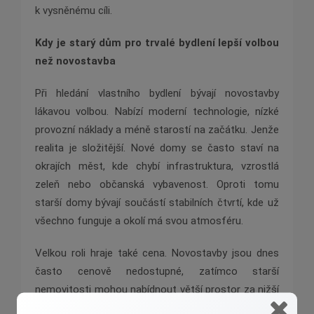
k vysněnému cíli.
Kdy je starý dům pro trvalé bydlení lepší volbou
než novostavba
Při hledání vlastního bydlení bývají novostavby
lákavou volbou. Nabízí moderní technologie, nízké
provozní náklady a méně starostí na začátku. Jenže
realita je složitější. Nové domy se často staví na
okrajích měst, kde chybí infrastruktura, vzrostlá
zeleň nebo občanská vybavenost. Oproti tomu
starší domy bývají součástí stabilních čtvrtí, kde už
všechno funguje a okolí má svou atmosféru.
Velkou roli hraje také cena. Novostavby jsou dnes
často cenově nedostupné, zatímco starší
nemovitosti mohou nabídnout větší prostor za nižší
cenu a také možnost přizpůsobení bydlení vlastním