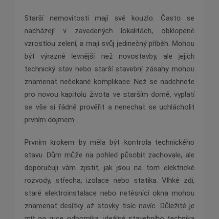
Starší nemovitosti mají své kouzlo. Často se
nacházejí v zavedených lokalitách, obklopené
vzrostlou zelení, a mají svůj jedinečný příběh. Mohou
být výrazně levnější než novostavby, ale jejich
technický stav nebo starší stavební zásahy mohou
znamenat nečekané komplikace. Než se nadchnete
pro novou kapitolu života ve starším domě, vyplatí
se vše si řádně prověřit a nenechat se uchlácholit
prvním dojmem.
Prvním krokem by měla být kontrola technického
stavu. Dům může na pohled působit zachovale, ale
doporučuji vám zjistit, jak jsou na tom elektrické
rozvody, střecha, izolace nebo statika. Vlhké zdi,
staré elektroinstalace nebo netěsnící okna mohou
znamenat desítky až stovky tisíc navíc. Důležité je
mít po ruce odborníka, ideálně stavebního technika