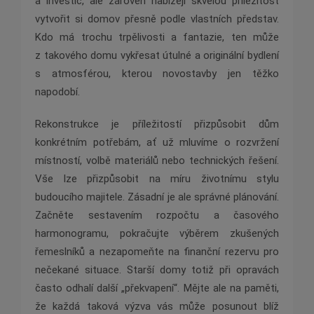
a investic, ale zároveň nabízejí skvělou příležitost
vytvořit si domov přesně podle vlastních představ.
Kdo má trochu trpělivosti a fantazie, ten může
z takového domu vykřesat útulné a originální bydlení
s atmosférou, kterou novostavby jen těžko
napodobí.
Rekonstrukce je příležitostí přizpůsobit dům
konkrétním potřebám, ať už mluvíme o rozvržení
místností, volbě materiálů nebo technických řešení.
Vše lze přizpůsobit na míru životnímu stylu
budoucího majitele. Zásadní je ale správné plánování.
Začněte sestavením rozpočtu a časového
harmonogramu, pokračujte výběrem zkušených
řemeslníků a nezapomeňte na finanční rezervu pro
nečekané situace. Starší domy totiž při opravách
často odhalí další „překvapení“. Mějte ale na paměti,
že každá taková výzva vás může posunout blíž