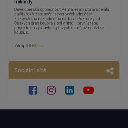
miliardy
Developerská společnost Penta Real Estate udělala
další krok k zastavění severovýchodní části
žižkovského nákladového nádraží. Pozemky od
Českých drah koupila vloni v říjnu – první etapu
projektu na výstavbu bytových domů už nabízí ke
koupi, s...
Zdroj:
IHNED.cz
Sociální sítě