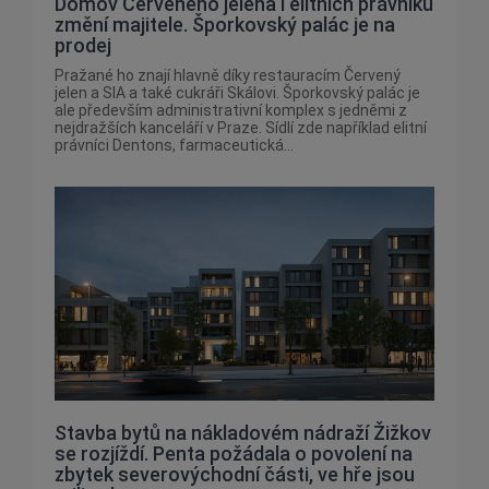
Domov Červeného jelena i elitních právníků
změní majitele. Šporkovský palác je na
prodej
Pražané ho znají hlavně díky restauracím Červený
jelen a SIA a také cukráři Skálovi. Šporkovský palác je
ale především administrativní komplex s jedněmi z
nejdražších kanceláří v Praze. Sídlí zde například elitní
právníci Dentons, farmaceutická...
Stavba bytů na nákladovém nádraží Žižkov
se rozjíždí. Penta požádala o povolení na
zbytek severovýchodní části, ve hře jsou