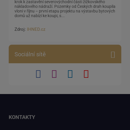
krok k zastavění severovýchodní části žižkovského
nákladového nádraží. Pozemky od Českých drah koupila
vloni v říjnu – první etapu projektu na výstavbu bytových
domů už nabízí ke koupi, s...
Zdroj:
IHNED.cz
Sociální sítě
KONTAKTY