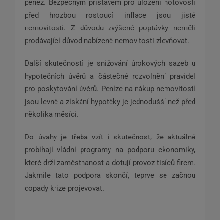
peněz. Bezpečným přístavem pro uložení hotovosti
před hrozbou rostoucí inflace jsou jistě
nemovitosti. Z důvodu zvýšené poptávky neměli
prodávající důvod nabízené nemovitosti zlevňovat.
Další skutečností je snižování úrokových sazeb u
hypotečních úvěrů a částečné rozvolnění pravidel
pro poskytování úvěrů. Peníze na nákup nemovitostí
jsou levné a získání hypotéky je jednodušší než před
několika měsíci.
Do úvahy je třeba vzít i skutečnost, že aktuálně
probíhají vládní programy na podporu ekonomiky,
které drží zaměstnanost a dotují provoz tisíců firem.
Jakmile tato podpora skončí, teprve se začnou
dopady krize projevovat.