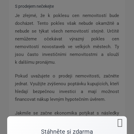
S prodejem nečekejte
Je zřejmé, že k poklesu cen nemovitostí bude
docházet. Tento pokles však nebude okamžitě a
nebude se týkat všech nemovitostí stejně. Určitě
nemůžeme očekávat výrazný pokles cen
nemovitostí novostaveb ve velkých městech. Ty
jsou často investičními nemovitostmi a slouží
k dalšímu pronájmu.
Pokud uvažujete o prodeji nemovitosti, začněte
jednat. Využijte zvýšenou poptávku kupujících, kteří
hledají bezpečnou investici a mají možnost
financovat nákup levným hypotečním úvěrem.
Jakmile se začne ekonomika potýkat s následky
pandemie, bude se objevovat mnohem více těch,
kteří přijdou o zaměstnání, sníží se jim příjmy nebo
Stáhněte si zdarma