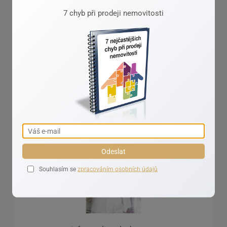
budou mít obavy z dlouhodobého závazku. Prodávat
7 chyb při prodeji nemovitosti
se bude mnohem hůře a za nižší ceny.
Ivana Valášková
Realizuji vaše sny o domově!
Odeslat
Souhlasím se
zpracováním osobních údajů