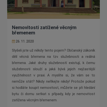
Nemovitosti zatížené věcným
břemenem
26. 11. 2020
Slyšeli jste už někdy tento pojem? Občanský zákoník
dělí věcná břemena na tzv. služebnosti a reálná
břemena. Jaké druhy služebností existují, k čemu
služebnosti slouží a jaká bývá jejich nejčastější
využitelnost v praxi. A myslíte si, že vám se to
nemůže stát? Nikdy neříkejte nikdy! Protože pokud
si hodláte koupit nemovitost, můžete se při hledání
bytu či domu setkat s případy, kdy je nemovitost
zatížena věcným břemenem.