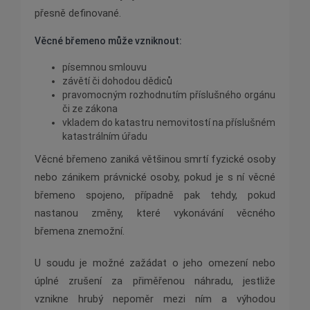
přesně definované.
Věcné břemeno může vzniknout:
písemnou smlouvu
závětí či dohodou dědiců
pravomocným rozhodnutím příslušného orgánu
či ze zákona
vkladem do katastru nemovitostí na příslušném
katastrálním úřadu
Věcné břemeno zaniká většinou smrtí fyzické osoby
nebo zánikem právnické osoby, pokud je s ní věcné
břemeno spojeno, případně pak tehdy, pokud
nastanou změny, které vykonávání věcného
břemena znemožní.
U soudu je možné zažádat o jeho omezení nebo
úplné zrušení za přiměřenou náhradu, jestliže
vznikne hrubý nepoměr mezi ním a výhodou