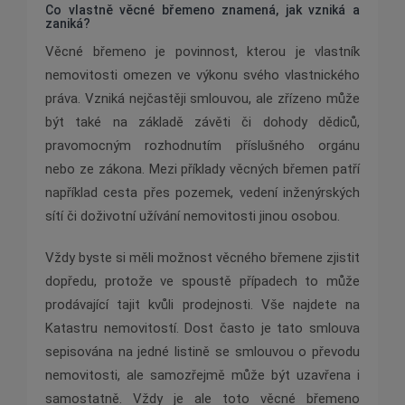
Co vlastně věcné břemeno znamená, jak vzniká a
zaniká?
Věcné břemeno je povinnost, kterou je vlastník
nemovitosti omezen ve výkonu svého vlastnického
práva. Vzniká nejčastěji smlouvou, ale zřízeno může
být také na základě závěti či dohody dědiců,
pravomocným rozhodnutím příslušného orgánu
nebo ze zákona. Mezi příklady věcných břemen patří
například cesta přes pozemek, vedení inženýrských
sítí či doživotní užívání nemovitosti jinou osobou.
Vždy byste si měli možnost věcného břemene zjistit
dopředu, protože ve spoustě případech to může
prodávající tajit kvůli prodejnosti. Vše najdete na
Katastru nemovitostí. Dost často je tato smlouva
sepisována na jedné listině se smlouvou o převodu
nemovitosti, ale samozřejmě může být uzavřena i
samostatně. Vždy je ale toto věcné břemeno