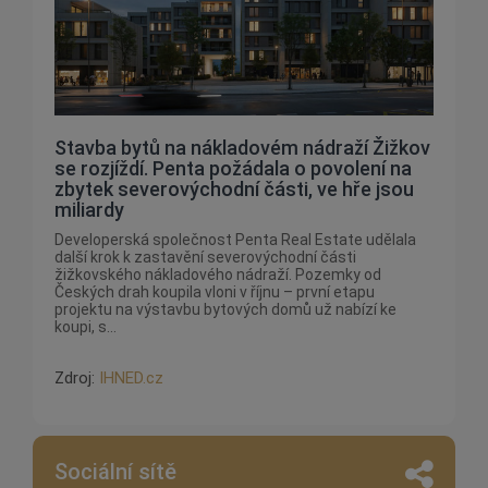
Stavba bytů na nákladovém nádraží Žižkov
se rozjíždí. Penta požádala o povolení na
zbytek severovýchodní části, ve hře jsou
miliardy
Developerská společnost Penta Real Estate udělala
další krok k zastavění severovýchodní části
žižkovského nákladového nádraží. Pozemky od
Českých drah koupila vloni v říjnu – první etapu
projektu na výstavbu bytových domů už nabízí ke
koupi, s...
Zdroj:
IHNED.cz
Sociální sítě