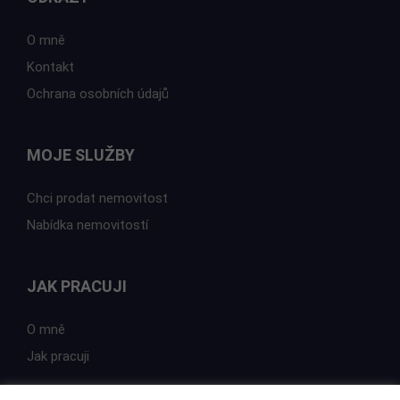
O mně
Kontakt
Ochrana osobních údajů
MOJE SLUŽBY
Chci prodat nemovitost
Nabídka nemovitostí
JAK PRACUJI
O mně
Jak pracuji