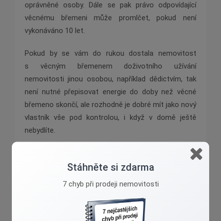
oprávněné osoby. Dále se pak právo odpovídající
věcnému břemeni může promlčet, pokud není
vykonáváno 10 let.
Pokud by se vám do rukou dostala nemovitost
s věcným břemenem doživotního užívání
nemovitosti jinou osobou, například dědictvím, tak
není nutné přepisovat energie do doby než věcné
břemeno skončí, ale rozhodně je dobré mít jako nový
vlastník vše pod kontrolou, i když v domě ještě
nebydlíte.
Stáhněte si zdarma
7 chyb při prodeji nemovitosti
Ivana Valášková