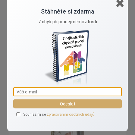
Pokud plánujete renovaci svého domova a máte
pocit, že se dostatečně nevyznáte v dnešních
Stáhněte si zdarma
možnostech podpory od státu, neváhejte se na mne
7 chyb při prodeji nemovitosti
obrátit prostřednictvím tohoto webu – společně
najdeme nejlepší řešení pro váš projekt!
Ivana Valášková
Realizuji vaše sny o domově!
Odeslat
Souhlasím se
zpracováním osobních údajů