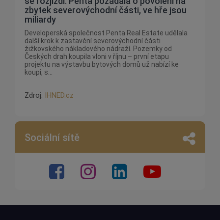
se rozjíždí. Penta požádala o povolení na
zbytek severovýchodní části, ve hře jsou
miliardy
Developerská společnost Penta Real Estate udělala
další krok k zastavění severovýchodní části
žižkovského nákladového nádraží. Pozemky od
Českých drah koupila vloni v říjnu – první etapu
projektu na výstavbu bytových domů už nabízí ke
koupi, s...
Zdroj:
IHNED.cz
Sociální sítě