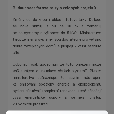
Budoucnost fotovoltaiky a zelených projektů
Změny se dotknou i oblasti fotovoltaiky. Dotace
se nově snižují z 50 na 30 % a zaměřují
se na systémy s výkonem do 5 kWp. Ministerstvo
tvrdí, že menší systémy jsou dostatečné pro většinu
dobře zateplených domů a přispějí k větší stabilitě
sítě.
Odborníci však upozorňují, že toto omezení může
snížit zájem o instalace větších systémů. Přesto
ministerstvo zdůrazňuje, že hlavním nástrojem
ke snižování spotřeby energie a ekologickému
bydlení zůstávají komplexní renovace, které přinášejí
vyšší energetické úspory a šetrnější přístup
k životnímu prostředí.