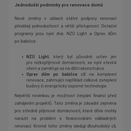
Jednodušší podmínky pro renovace domů
Nové změny v oblasti státní podpory renovací
přinášejí jednoduchost a větší přístupnost. Dotační
programy jsou nyní dva: NZÚ Light a Oprav dům
po babičce.
NZÚ Light
, který byl původně určen jen
pro nízkopříjmové domácnosti, se nyní otevírá
všem a zaměřuje se na dílčí rekonstrukce.
Oprav dům po babičce
cílí na komplexní
renovace, zahrnující například celkové zateplení
budovy či energeticky úsporné technologie.
Největší novinkou je možnost čerpání financí před
zahájením projektů. Tato změna je zásadní zejména
pro středně příjmové domácnosti, které dříve mohly
narazit na problém s financováním nákladných
renovací. Kromě toho změny sledují dlouhodobý cíl,