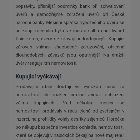
poptávky, přísnější podmínky bank při schvalování
úvěrů a samozřejmě zdražení úvěrů od České
národní banky. Měsíční splátka hypotečního úvěru se
při koupi menšího bytu ve městě šplhá nad dvacet
tisíc korun, úvěry se stávají nedostupnější. Kupující
zároveň vnímají všeobecné zdražování, ohledně
dlouhodobých závazků jsou opatrnější. Na dražší
úvěry reaguje trh nemovitostí.
Kupující vyčkávají
Prodávající stále doufají ve vysokou cenu za
nemovitost, ale makléři citelně vnímají ochlazení
zájmu kupujících. Před několika měsíci se
nemovitosti prodávaly v řádu týdnů od zveřejnění v
inzerci, na prohlídky volaly desítky zájemců. Horečka
po nákupu bezpečné investice ochladla, nemovitosti,
které se objevují v nabídkách čekají na nové majitele i