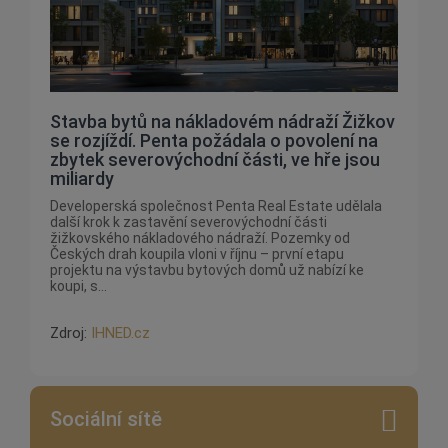
Stavba bytů na nákladovém nádraží Žižkov
se rozjíždí. Penta požádala o povolení na
zbytek severovýchodní části, ve hře jsou
miliardy
Developerská společnost Penta Real Estate udělala
další krok k zastavění severovýchodní části
žižkovského nákladového nádraží. Pozemky od
Českých drah koupila vloni v říjnu – první etapu
projektu na výstavbu bytových domů už nabízí ke
koupi, s...
Zdroj:
IHNED.cz
Sociální sítě