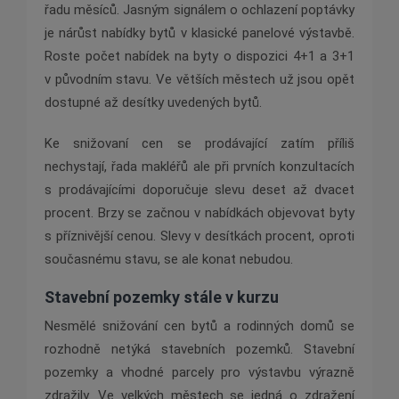
řadu měsíců. Jasným signálem o ochlazení poptávky
je nárůst nabídky bytů v klasické panelové výstavbě.
Roste počet nabídek na byty o dispozici 4+1 a 3+1
v původním stavu. Ve větších městech už jsou opět
dostupné až desítky uvedených bytů.
Ke snižovaní cen se prodávající zatím příliš
nechystají, řada makléřů ale při prvních konzultacích
s prodávajícími doporučuje slevu deset až dvacet
procent. Brzy se začnou v nabídkách objevovat byty
s příznivější cenou. Slevy v desítkách procent, oproti
současnému stavu, se ale konat nebudou.
Stavební pozemky stále v kurzu
Nesmělé snižování cen bytů a rodinných domů se
rozhodně netýká stavebních pozemků. Stavební
pozemky a vhodné parcely pro výstavbu výrazně
zdražily. Ve velkých městech se jedná o zdražení