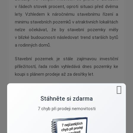
v řádech stovek procent, oproti situaci před dvěma
lety. Vzhledem k náročnému stavebnímu řízení a
minimu stavebních pozemků v atraktivních lokalitách
nelze očekávat, že by stavební pozemky měly
v blízké budoucnosti následovat trend starších bytů
a rodinných domů.
Stavební pozemek je stále zajímavou investiční
příležitostí, řada rodin vyhledává dnes pozemky ke
koupi s plánem prodeje až za desítky let.
Stáhněte si zdarma
7 chyb při prodeji nemovitosti
Ivana Valášková