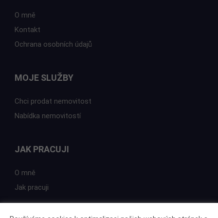
O mně
Kontakt
Ochrana osobních údajů
MOJE SLUŽBY
Chci prodat nemovitost
Nabídka nemovitostí
JAK PRACUJI
O mně
Jak pracuji