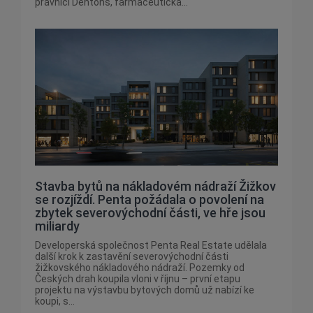
právníci Dentons, farmaceutická...
Stavba bytů na nákladovém nádraží Žižkov
se rozjíždí. Penta požádala o povolení na
zbytek severovýchodní části, ve hře jsou
miliardy
Developerská společnost Penta Real Estate udělala
další krok k zastavění severovýchodní části
žižkovského nákladového nádraží. Pozemky od
Českých drah koupila vloni v říjnu – první etapu
projektu na výstavbu bytových domů už nabízí ke
koupi, s...