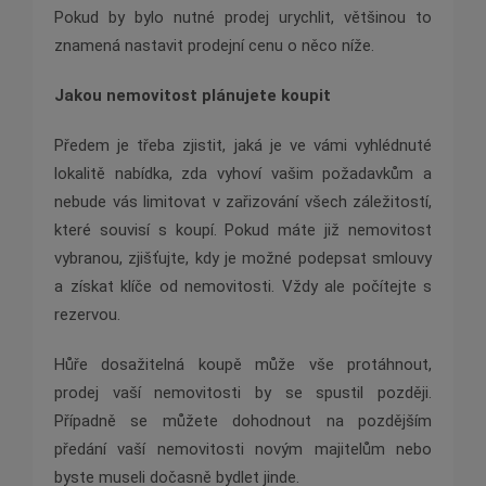
Pokud by bylo nutné prodej urychlit, většinou to
znamená nastavit prodejní cenu o něco níže.
Jakou nemovitost plánujete koupit
Předem je třeba zjistit, jaká je ve vámi vyhlédnuté
lokalitě nabídka, zda vyhoví vašim požadavkům a
nebude vás limitovat v zařizování všech záležitostí,
které souvisí s koupí. Pokud máte již nemovitost
vybranou, zjišťujte, kdy je možné podepsat smlouvy
a získat klíče od nemovitosti. Vždy ale počítejte s
rezervou.
Hůře dosažitelná koupě může vše protáhnout,
prodej vaší nemovitosti by se spustil později.
Případně se můžete dohodnout na pozdějším
předání vaší nemovitosti novým majitelům nebo
byste museli dočasně bydlet jinde.