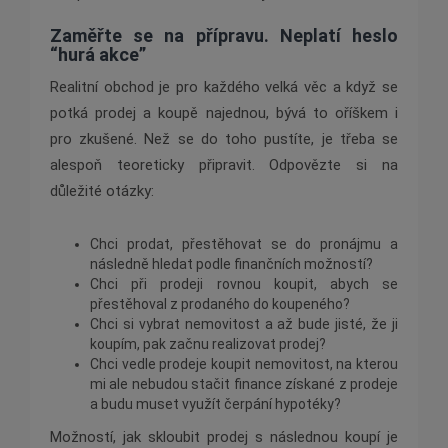
Zaměřte se na přípravu. Neplatí heslo
“hurá akce”
Realitní obchod je pro každého velká věc a když se
potká prodej a koupě najednou, bývá to oříškem i
pro zkušené. Než se do toho pustíte, je třeba se
alespoň teoreticky připravit. Odpovězte si na
důležité otázky:
Chci prodat, přestěhovat se do pronájmu a
následně hledat podle finančních možností?
Chci při prodeji rovnou koupit, abych se
přestěhoval z prodaného do koupeného?
Chci si vybrat nemovitost a až bude jisté, že ji
koupím, pak začnu realizovat prodej?
Chci vedle prodeje koupit nemovitost, na kterou
mi ale nebudou stačit finance získané z prodeje
a budu muset využít čerpání hypotéky?
Možností, jak skloubit prodej s následnou koupí je