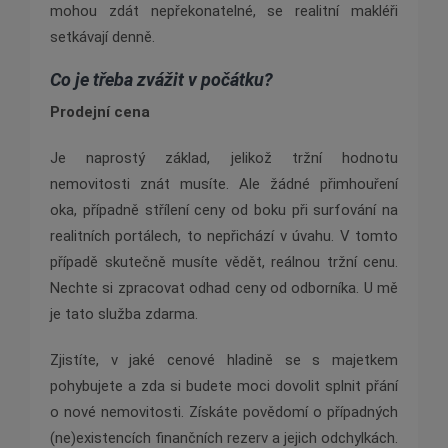
mohou zdát nepřekonatelné, se realitní makléři
setkávají denně.
Co je třeba zvážit v počá
tku?
Prodejní
cena
Je naprostý základ, jelikož tržní hodnotu
nemovitosti znát musíte. Ale žádné přimhouření
oka, případně střílení ceny od boku při surfování na
realitních portálech, to nepřichází v úvahu. V tomto
případě skutečně musíte vědět, reálnou tržní cenu.
Nechte si zpracovat odhad ceny od odborníka. U mě
je tato služba zdarma.
Zjistíte, v jaké cenové hladině se s majetkem
pohybujete a zda si budete moci dovolit splnit přání
o nové nemovitosti. Získáte povědomí o případných
(ne)existencích finančních rezerv a jejich odchylkách.