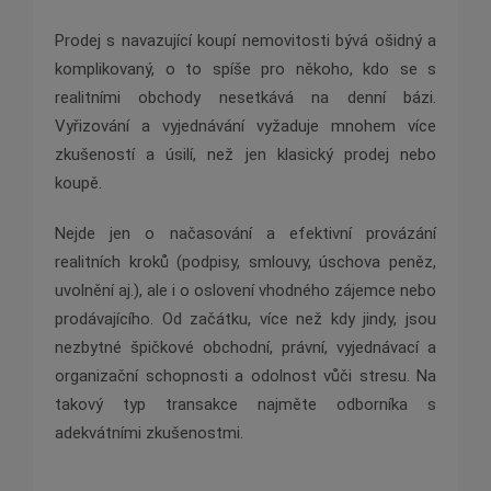
Prodej s navazující koupí nemovitosti bývá ošidný a
komplikovaný, o to spíše pro někoho, kdo se s
realitními obchody nesetkává na denní bázi.
Vyřizování a vyjednávání vyžaduje mnohem více
zkušeností a úsilí, než jen klasický prodej nebo
koupě.
Nejde jen o načasování a efektivní provázání
realitních kroků (podpisy, smlouvy, úschova peněz,
uvolnění aj.), ale i o oslovení vhodného zájemce nebo
prodávajícího. Od začátku, více než kdy jindy, jsou
nezbytné špičkové obchodní, právní, vyjednávací a
organizační schopnosti a odolnost vůči stresu. Na
takový typ transakce najměte odborníka s
adekvátními zkušenostmi.