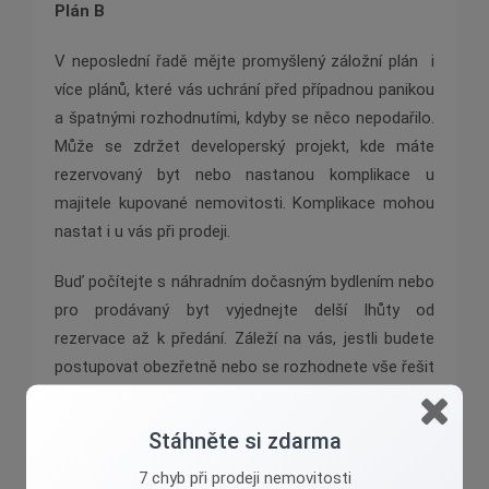
Plán B
V neposlední řadě mějte promyšlený záložní plán i
více plánů, které vás uchrání před případnou panikou
a špatnými rozhodnutími, kdyby se něco nepodařilo.
Může se zdržet developerský projekt, kde máte
rezervovaný byt nebo nastanou komplikace u
majitele kupované nemovitosti. Komplikace mohou
nastat i u vás při prodeji.
Buď počítejte s náhradním dočasným bydlením nebo
pro prodávaný byt vyjednejte delší lhůty od
rezervace až k předání. Záleží na vás, jestli budete
postupovat obezřetně nebo se rozhodnete vše řešit
průběžně během transakcí.
Stáhněte si zdarma
Udát se může cokoliv, zkušený makléř si se vším
poradí tak, aby obchody doběhly do úspěšného
7 chyb při prodeji nemovitosti