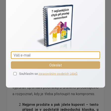
konce.
Doporučení pro nejčastější
sc
é
náře
Prodáváte a zároveň
sh
áníte nemovitost –
toto je asi nejnáročnější možnost, co se týče
načasování a souběhu dění při obou
transakcích.
V tomto případě je nutné nastavit cenu tak, že
nemovitost prodáte výhodně a do potřebného data.
Následně musíte stihnout uhradit druhé straně kupní
cenu nebo alespoň dostatečnou zálohu (pokud tedy
Odeslat
nemáte ještě jiné volné zdroje).
Souhlasím se
zpracováním osobních údajů
U tohoto typu obchodu je důležitá schopnost
vyjednat optimální podmínky u druhého prodávajícího
a rozpoznat, kdy je třeba přistoupit na kompromis.
Nejprve prodáte a pak jdete kupovat –
tento
p
řípad je v podstatě jednoduchá klasika, u