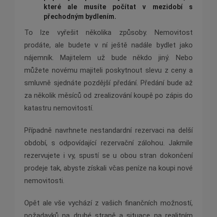
kter
é
ale musíte počítat v mezidobí
s
p
řechodným bydlením.
To lze vyřešit několika způsoby. Nemovitost
prodáte, ale budete v ní ještě nadále bydlet jako
nájemník. Majitelem už bude někdo jiný. Nebo
můžete novému majiteli poskytnout slevu z ceny a
smluvně sjednáte pozdější předání. Předání bude až
za několik měsíců od zrealizování koupě po zápis do
katastru nemovitostí.
Případně navrhnete nestandardní rezervaci na delší
období, s odpovídající rezervační zálohou. Jakmile
rezervujete i vy, spustí se u obou stran dokončení
prodeje tak, abyste získali včas peníze na koupi nové
nemovitosti.
Opět ale vše vychází z vašich finančních možností,
požadavků na druhé straně a situace na realitním