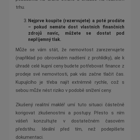
trhu.
Nejprve koupíte (rezervujete) a pot
é
prodáte
– pokud nemáte dost vlastní
ch finan
čních
zdrojů navíc, můžete se dostat pod
nepříjemný tlak.
Může se vám stát, že nemovitost zarezervujete
(například po obrovském nadšení z prohlídky), ale k
úhradě celé kupní ceny budete potřebovat finance z
prodeje své nemovitosti, pak vás začne tlačit čas.
Kupujícího je třeba najít extrémně rychle, což s
sebou může nést riziko v podobě snížení ceny.
Zkušený realitní makléř umí tuto situaci částečně
korigovat zkušenostmi a postupy. Přesto s ním
vášeň konzultujte v dostatečném časovém
předstihu. Ideální před tím, než podepíšete
dokumentaci.