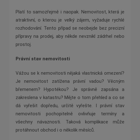
Platí to samozřejmě i naopak. Nemovitost, která je
atraktivní, o kterou je velký zájem, vyžaduje rychlé
rozhodování. Tento případ se neobejde bez precizní
přípravy na prodej, aby někde nevznikl zádrhel nebo
prostoj.
Právní stav nemovitosti
Vážou se k nemovitosti nějaká vlastnická omezení?
Je nemovitost zatížena právní vadou? Věcným
břemenem? Hypotékou? Je správně zapsána a
zakreslena v katastru? Mějte o tom přehled a co se
dá vyřešit dopředu, určitě vyřešte. I právní stav
nemovitosti pochopitelně ovlivňuje termíny a
všechny návaznosti. Taková komplikace může
protáhnout obchod i o několik měsíců.