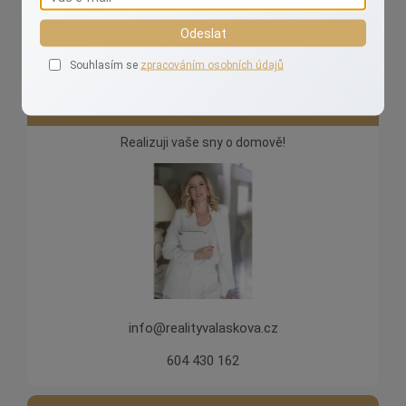
Odeslat
Souhlasím se
zpracováním osobních údajů
Ivana Valášková
Realizuji vaše sny o domově!
info@realityvalaskova.cz
604 430 162