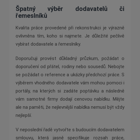
Špatný výběr dodavatelů či
řemeslníků
Kvalita práce provedené při rekonstrukci je výrazně
ovlivněna tím, koho si najmete. Je důležité pečlivě
vybírat dodavatele a řemeslníky.
Doporučuji provést důkladný průzkum, požádat o
doporučení od přátel, rodiny nebo sousedů. Nebojte
se požádat o reference a ukázky předchozí práce. S
výběrem vhodného dodavatele vám mohou pomoci i
portály, na kterých si zadáte poptávku a následně
vám samotné firmy dodají cenovou nabídku. Mějte
ale na paměti, že nejlevnější nabídka nemusí být vždy
nejlepší.
V neposlední řadě vytvořte s budoucím dodavatelem
smlouvu, která jasně specifikuje rozsah práce,