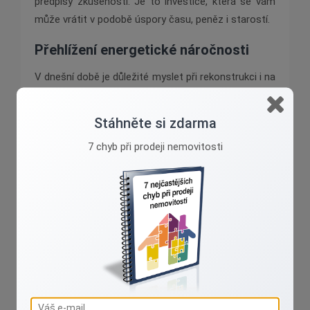
předpisy zkušenosti. Je to investice, která se vám
může vrátit v podobě úspory času, peněz i starostí.
Přehlížení energetické náročnosti
V dnešní době je důležité myslet při rekonstrukci i na
energetickou efektivitu. Modernizace systémů
vytápění, izolace nebo výměna oken mohou přinést
Stáhněte si zdarma
významné úspory nákladů v dlouhodobém
7 chyb při prodeji nemovitosti
horizontu.
Při rekonstrukci nemovitosti se zaměřte na zlepšení
energetické náročnosti. To vede nejen ke zvýšení
hodnoty nemovitosti, ale také k ochraně životního
prostředí. Investice do energetické náročnosti se
vám vrátí i v podobě nižších nákladů na vytápění a
chlazení. Je to krok, který stojí za to zvážit.