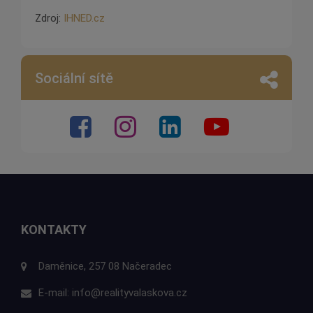
Zdroj:
IHNED.cz
Sociální sítě
KONTAKTY
Daměnice, 257 08 Načeradec
E-mail:
info@realityvalaskova.cz