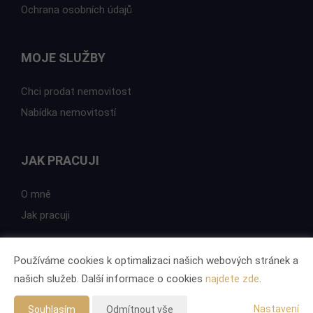
Ochrana osobních údajů
MOJE SLUŽBY
Chci prodat nemovitost
Nabídka nemovitostí
JAK PRACUJI
O mně
Jak pracuji
Používáme cookies k optimalizaci našich webových stránek a
našich služeb. Další informace o cookies
najdete zde
.
Vytvořeno v systému
CHYTRÝ WEB MAKLÉŘE
Tomawell s.r.o. © 2026
Nastavení
Souhlasím
Odmítnout vše