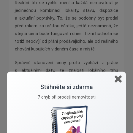
Realitní trh se rychle mění a každá nemovitost je
jedinečnou kombinací lokality, stavu, dispozice
a aktuální poptávky. To, že se podobný byt prodal
před rokem za určitou částku, ještě neznamená, že
stejná cena bude fungovat i dnes. Tržní hodnota se
totiž neodvíjí od přání prodávajícího, ale od reálného
chování kupujících v daném čase a místě.
Správné stanovení ceny proto vychází z práce
s aktuálními daty, ze znalosti lokálního trhu
a zkušeností z reálně uskutečněných prodejů.
Důležitou roli hraje i strategie. Jinak bychom měli
Stáhněte si zdarma
přistupovat k nemovitosti, u které je cílem rychlý
7 chyb při prodeji nemovitosti
prodej, a jinak k té, kde je prostor pro vyjednávání.
Právě schopnost vyhodnotit všechny souvislosti
a zvolit správný postup rozhoduje o tom, zda se
nemovitost prodá za odpovídajících podmínek, nebo
zda bude dlouho čekat na svého kupce.