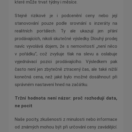
které může trvat týdny i měsíce.
Stejně rizikové je i podcenění ceny nebo její
stanovování pouze podle srovnání s inzeráty na
realitních portálech. Ty ale ukazují jen přání
prodávajících, nikoli skutečné výsledky. Dlouhý prodej
navíc vyvolává dojem, že s nemovitostí „není něco
v pořádku“, což zvyšuje tlak na slevu a oslabuje
vyjednávací pozici prodávajícího. Výsledkem pak
často není jen zbytečně ztracený čas, ale také nižší
konečná cena, než jaké bylo možné dosáhnout při
správném nastavení hned na začátku.
Tržní hodnota není názor: proč rozhodují data,
ne pocit
Naše pocity, zkušenosti z minulosti nebo informace
od známých mohou být při určování ceny zavádějící.