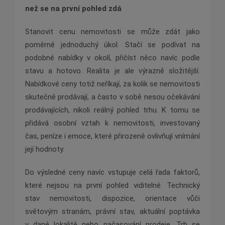
než se na první pohled zdá
Stanovit cenu nemovitosti se může zdát jako
poměrně jednoduchý úkol. Stačí se podívat na
podobné nabídky v okolí, přičíst něco navíc podle
stavu a hotovo. Realita je ale výrazně složitější.
Nabídkové ceny totiž neříkají, za kolik se nemovitosti
skutečně prodávají, a často v sobě nesou očekávání
prodávajících, nikoli reálný pohled trhu. K tomu se
přidává osobní vztah k nemovitosti, investovaný
čas, peníze i emoce, které přirozeně ovlivňují vnímání
její hodnoty.
Do výsledné ceny navíc vstupuje celá řada faktorů,
které nejsou na první pohled viditelné. Technický
stav nemovitosti, dispozice, orientace vůči
světovým stranám, právní stav, aktuální poptávka
v dané lokalitě nebo načasování prodeje. Trh se