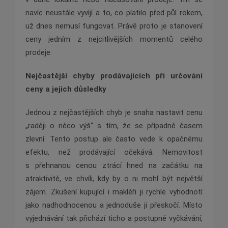
navíc neustále vyvíjí a to, co platilo před půl rokem,
už dnes nemusí fungovat. Právě proto je stanovení
ceny jedním z nejcitlivějších momentů celého
prodeje.
Nejčastější chyby prodávajících při určování
ceny a jejich důsledky
Jednou z nejčastějších chyb je snaha nastavit cenu
„raději o něco výš“ s tím, že se případně časem
zlevní. Tento postup ale často vede k opačnému
efektu, než prodávající očekává. Nemovitost
s přehnanou cenou ztrácí hned na začátku na
atraktivitě, ve chvíli, kdy by o ni mohl být největší
zájem. Zkušení kupující i makléři ji rychle vyhodnotí
jako nadhodnocenou a jednoduše ji přeskočí. Místo
vyjednávání tak přichází ticho a postupné vyčkávání,