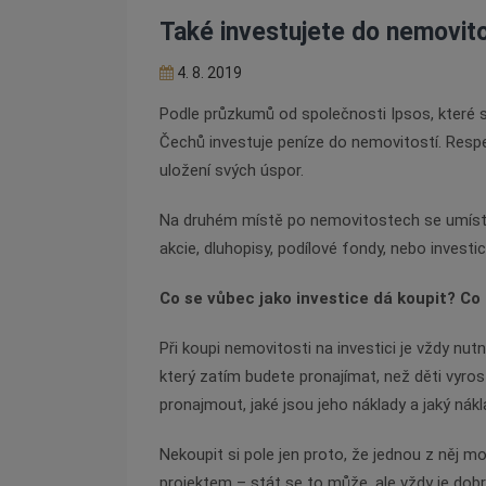
Také investujete do nemovito
4. 8. 2019
Podle průzkumů od společnosti Ipsos, které 
Čechů
investuje peníze do nemovitostí. Respek
uložení svých
úspor.
Na druhém místě po nemovitostech se umístily
akcie,
dluhopisy, podílové fondy, nebo investic
Co se vůbec jako investice dá koupit? C
Při koupi nemovitosti na investici je vždy nutn
který
zatím budete pronajímat, než děti vyrost
pronajmout, jaké
jsou jeho náklady a jaký nák
Nekoupit si pole jen proto, že jednou z něj 
projektem – stát se to může, ale vždy je dob