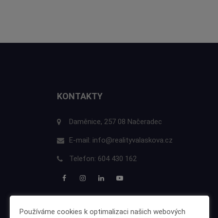
KONTAKTY
Daměnice, 257 08 Načeradec
E-mail:
info@realityvalaskova.cz
Telefon:
604 430 162
Používáme cookies k optimalizaci našich webových