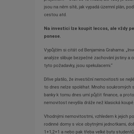
jsou na něm sítě, jak vypadá územní plán, pod
cestou atd.
Na investici lze koupit leccos, ale vždy p
ponese.
Vypůjčím si citát od Benjamina
Grahama: „Inv
analýze slibuje
bezpečné zachování jistiny a o
tyto
požadavky, jsou spekulacemi.“
Dříve platilo, že investiční nemovitosti se ne
to
dnes nelze spoléhat. Mnoho soukromých su
banky
k tomu dnes umí půjčit finance, a prot
nemovitost
nevyšla dráže než klasická koupě
Vhodnými nemovitostmi, vzhledem k jejich p
rodinné
domy s více obytnými jednotkami, dob
1+1,2+1 a
nebo pak třeba velké byty student