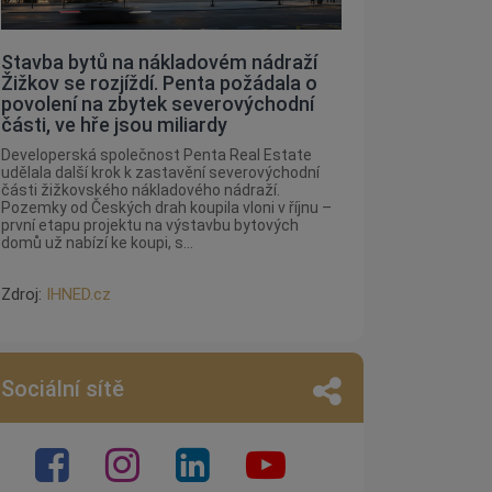
Stavba bytů na nákladovém nádraží
Žižkov se rozjíždí. Penta požádala o
povolení na zbytek severovýchodní
části, ve hře jsou miliardy
Developerská společnost Penta Real Estate
udělala další krok k zastavění severovýchodní
části žižkovského nákladového nádraží.
Pozemky od Českých drah koupila vloni v říjnu –
první etapu projektu na výstavbu bytových
domů už nabízí ke koupi, s...
Zdroj:
IHNED.cz
Sociální sítě