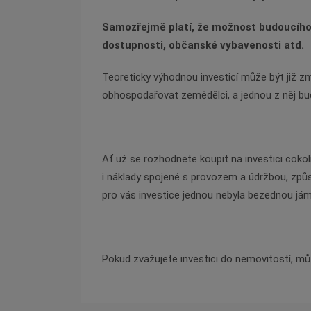
Samozřejmě platí, že možnost budoucího
dostupnosti, občanské vybavenosti atd.
Teoreticky výhodnou investicí může být již
zm
obhospodařovat zemědělci, a jednou z něj b
Ať už se rozhodnete koupit na investici cokoli
i
náklady spojené s provozem a údržbou, způs
pro
vás investice jednou nebyla bezednou já
Pokud zvažujete investici do nemovitostí, mů