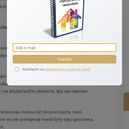
loží, jak je to se záplavovým územím, příjezdovou
ečlivě zvažte, jaké náklady vlastnictví nemovitosti
estiční operace je taková operace, která po důkladné
dpovídající výnos. Operace, které nesplňují
Odeslat
Souhlasím se
zpracováním osobních údajů
jlépe seženou na dražbách. Za levno. Avšak ani na
bjektů se naučilo na dražbách obchodovat, i
o i na dražbě buďte obezřetní, aby vás nakonec
.
otencionálu mohou být činžovní domy, nebo
ře se pak pronajímají menší byty typu garsoniéra,
ům.