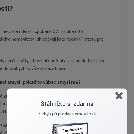
stí?
si nechala udělat Expobank CZ, zhruba 60%
tive nemovitosti shledávají jako relativní jistotu pro
 spořící účty, stavební spoření a v neposlední řadě i
e do drahých kovů - zlata, stříbra.
o má smysl, pokud to vůbec smysl má?
é zůstat v realitě. Nekoupit si na hypotéku byt,
Stáhněte si zdarma
ou a nespočítat si přitom, za kolik je reálné byt
lad budete mít na hypotéku.
7 chyb při prodeji nemovitosti
možná
budou stavební pozemky s developerským
ré vědět, co
se v budoucnosti s polem bude dít, jaké