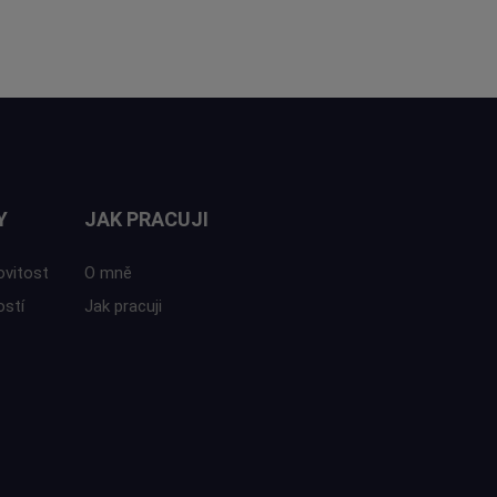
Y
JAK PRACUJI
ovitost
O mně
ostí
Jak pracuji