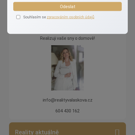
Odeslat
Souhlasím se
zpracováním osobních údajů
Ivana Valášková
Realizuji vaše sny o domově!
info@realityvalaskova.cz
604 430 162
Reality aktuálně