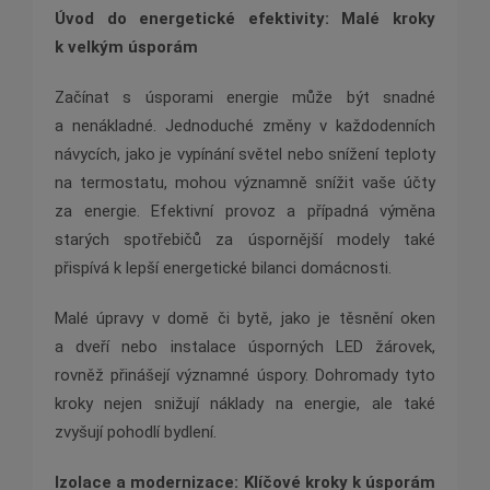
Úvod do energetické efektivity: Malé kroky
k velkým úsporám
Začínat s úsporami energie může být snadné
a nenákladné. Jednoduché změny v každodenních
návycích, jako je vypínání světel nebo snížení teploty
na termostatu, mohou významně snížit vaše účty
za energie. Efektivní provoz a případná výměna
starých spotřebičů za úspornější modely také
přispívá k lepší energetické bilanci domácnosti.
Malé úpravy v domě či bytě, jako je těsnění oken
a dveří nebo instalace úsporných LED žárovek,
rovněž přinášejí významné úspory. Dohromady tyto
kroky nejen snižují náklady na energie, ale také
zvyšují pohodlí bydlení.
Izolace a modernizace: Klíčové kroky k úsporám