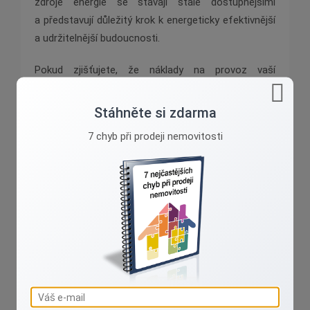
zdroje energie se stávají stále dostupnějšími
a představují důležitý krok k energeticky efektivnější
a udržitelnější budoucnosti.
Pokud zjišťujete, že náklady na provoz vaší
současné nemovitosti jsou příliš vysoké, možná je
čas zvážit její prodej a hledat nový domov, který
Stáhněte si zdarma
bude ekonomicky výhodnější. Pokud se nakonec
7 chyb při prodeji nemovitosti
rozhodnete pro prodej vaší nemovitosti a nákup
nového, energeticky úspornějšího domova,
neváhejte se na mne obrátit. S odbornými znalostmi
a zkušenostmi v oblasti realit vám mohu
poskytnout potřebnou podporu a poradenství.
Společně pak najdeme nemovitost, která bude
vyhovovat vašim potřebám i možnostem.