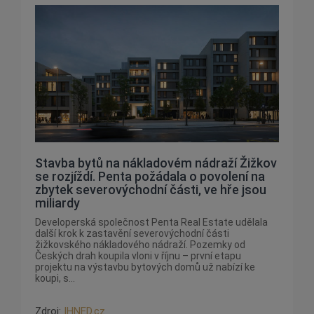
Stavba bytů na nákladovém nádraží Žižkov
se rozjíždí. Penta požádala o povolení na
zbytek severovýchodní části, ve hře jsou
miliardy
Developerská společnost Penta Real Estate udělala
další krok k zastavění severovýchodní části
žižkovského nákladového nádraží. Pozemky od
Českých drah koupila vloni v říjnu – první etapu
projektu na výstavbu bytových domů už nabízí ke
koupi, s...
Zdroj:
IHNED.cz