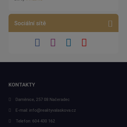
Sociální sítě
KONTAKTY
Daměnice, 257 08 Načeradec
E-mail:
info@realityvalaskova.cz
Telefon:
604 430 162