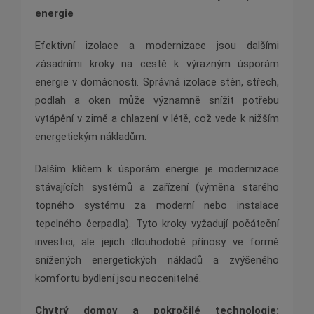
energie
Efektivní izolace a modernizace jsou dalšími
zásadními kroky na cestě k výrazným úsporám
energie v domácnosti. Správná izolace stěn, střech,
podlah a oken může významně snížit potřebu
vytápění v zimě a chlazení v létě, což vede k nižším
energetickým nákladům.
Dalším klíčem k úsporám energie je modernizace
stávajících systémů a zařízení (výměna starého
topného systému za moderní nebo instalace
tepelného čerpadla). Tyto kroky vyžadují počáteční
investici, ale jejich dlouhodobé přínosy ve formě
snížených energetických nákladů a zvýšeného
komfortu bydlení jsou neocenitelné.
Chytrý domov a pokročilé technologie: