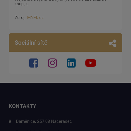
koupi, s...
Zdroj:
IHNED.cz
Sociální sítě
KONTAKTY
Daměnice, 257 08 Načeradec