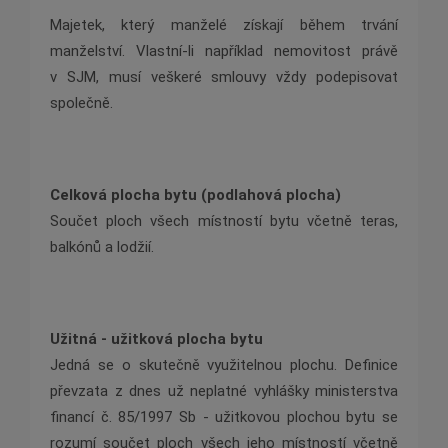
Majetek, který manželé získají během trvání
manželství. Vlastní-li například nemovitost právě
v SJM, musí veškeré smlouvy vždy podepisovat
společně.
Celková plocha bytu (podlahová plocha)
Součet ploch všech místností bytu včetně teras,
balkónů a lodžií.
Užitná - užitková plocha bytu
Jedná se o skutečně využitelnou plochu. Definice
převzata z dnes už neplatné vyhlášky ministerstva
financí č. 85/1997 Sb - užitkovou plochou bytu se
rozumí součet ploch všech jeho místností včetně