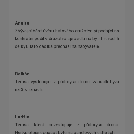
Anuita
Zbývající část úvěru bytového družstva připadající na
konkrétní podíl v družstvu zpravidla na byt. Převádí-li
se byt, tato částka přechází na nabyvatele.
Balkón
Terasa vystupující z půdorysu domu, zábradlí bývá
na 3 stranách.
Lodžie
Terasa, která nevystupuje z půdorysu domu.
Nejtypičtější součást bytu na panelových sídlištích.