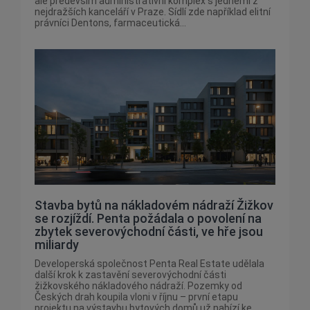
ale především administrativní komplex s jedněmi z
nejdražších kanceláří v Praze. Sídlí zde například elitní
právníci Dentons, farmaceutická...
Stavba bytů na nákladovém nádraží Žižkov
se rozjíždí. Penta požádala o povolení na
zbytek severovýchodní části, ve hře jsou
miliardy
Developerská společnost Penta Real Estate udělala
další krok k zastavění severovýchodní části
žižkovského nákladového nádraží. Pozemky od
Českých drah koupila vloni v říjnu – první etapu
projektu na výstavbu bytových domů už nabízí ke