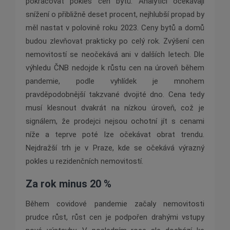
pokračovat pokles cen bytů. Analytici očekávají
snížení o přibližně deset procent, nejhlubší propad by
měl nastat v polovině roku 2023. Ceny bytů a domů
budou zlevňovat prakticky po celý rok. Zvýšení cen
nemovitostí se neočekává ani v dalších letech. Dle
výhledu ČNB nedojde k růstu cen na úroveň během
pandemie, podle vyhlídek je mnohem
pravděpodobnější takzvané dvojité dno. Cena tedy
musí klesnout dvakrát na nízkou úroveň, což je
signálem, že prodejci nejsou ochotní jít s cenami
níže a teprve poté lze očekávat obrat trendu.
Nejdražší trh je v Praze, kde se očekává výrazný
pokles u rezidenčních nemovitostí.
Za rok minus 20 %
Během covidové pandemie začaly nemovitosti
prudce růst, růst cen je podpořen drahými vstupy