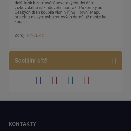
další krok k zastavění severovýchodní části
žižkovského nákladového nádraží. Pozemky od
Českých drah koupila vloni v říjnu – první etapu
projektu na výstavbu bytových domů už nabízí ke
koupi, s...
Zdroj:
IHNED.cz
Sociální sítě
KONTAKTY