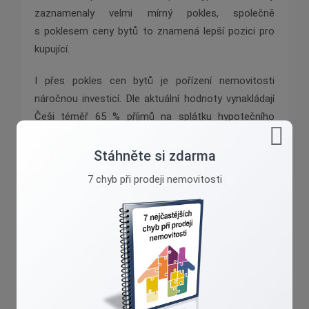
zaznamenaly velmi mírný pokles, společně
s poklesem ceny bytů to znamená lepší pozici pro
kupující.
I přes pokles cen bytů je pořízení nemovitosti
náročnou investicí. Dle aktuální hodnoty vynakládají
Češi téměř 65 % příjmů na splátku hypotečního
úvěru. Za příznivou situaci se považuje koeficient
v hodnotě pod 40 %. Dostupnost bydlení se
Stáhněte si zdarma
samozřejmě liší napříč regiony, u ukazatele se
7 chyb při prodeji nemovitosti
očekává zlepšení s růstem mezd, očekávaným
poklesem cen nemovitostí a korekcí úrokových
sazeb hypotečních úvěrů.
Zvolte vhodnou strategii
Jak dobře prodat nemovitost v dnešní době je
alchymie. Větší než kdy jindy. Proto se raději obraťte