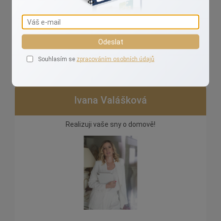
na člověka, pro kterého je takový proces doslova
denní chleba.
Odeslat
Souhlasím se
zpracováním osobních údajů
Ivana Valášková
Realizuji vaše sny o domově!