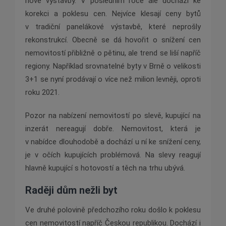
nové výstavby. V posledním roce ale dochází ke
korekci a poklesu cen. Nejvíce klesají ceny bytů
v tradiční panelákové výstavbě, které neprošly
rekonstrukcí. Obecně se dá hovořit o snížení cen
nemovitostí přibližně o pětinu, ale trend se liší napříč
regiony. Například srovnatelné byty v Brně o velikosti
3+1 se nyní prodávají o více než milion levněji, oproti
roku 2021.
Pozor na nabízení nemovitostí po slevě, kupující na
inzerát nereagují dobře. Nemovitost, která je
v nabídce dlouhodobě a dochází u ní ke snížení ceny,
je v očích kupujících problémová. Na slevy reagují
hlavně kupující s hotovostí a těch na trhu ubývá.
Raději dům nežli byt
Ve druhé polovině předchozího roku došlo k poklesu
cen nemovitostí napříč Českou republikou. Dochází i